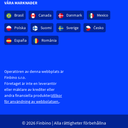
VÅRA MARKNADER
Brasil
Canada
Danmark
Mexico
Polska
Suomi
Sverige
Česko
España
România
Operatören av denna webbplats är
Finbino s.r.o.
Företaget är inte en leverantör
eller mäklare av krediter eller
andra finansiella produkter.
Villkor
för användning av webbplatsen.
.
© 2026 Finbino | Alla rättigheter förbehållna