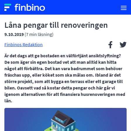
Låna pengar till renoveringen
9.10.2019
(7 min läsning)
Finbinos Redaktion
Är det dags att ge bostaden en välförtjänt ansiktslyftning?
De som äger sin egen bostad vet att man alltid kan hitta
något att förbättra. Det kan vara badrummet som behöver
fräschas upp, eller köket som ska målas om. Ibland är det
större projekt, som att bygga en terrass eller ett garage till
bilen. Oavsett vad så kostar detta pengar och här går vi
igenom alternativen för att finansiera husrenoveringen med
lån.