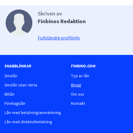
Skriven av
Finbinos Redaktion
Fullständig profilinfo
SNABBLÄNKAR
FINBINO.COM
Smslån
Typ av lån
Smslån utan ränta
Blogg
Billån
Om oss
Företagslån
Kontakt
Lån med betalningsanmärkning
Lån med direktutbetalning