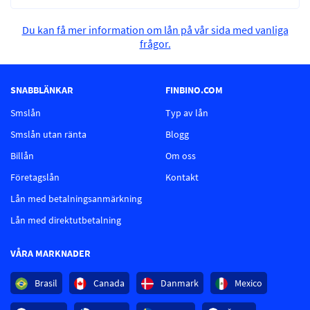
Du kan få mer information om lån på vår sida med vanliga
frågor.
SNABBLÄNKAR
FINBINO.COM
Smslån
Typ av lån
Smslån utan ränta
Blogg
Billån
Om oss
Företagslån
Kontakt
Lån med betalningsanmärkning
Lån med direktutbetalning
VÅRA MARKNADER
Brasil
Canada
Danmark
Mexico