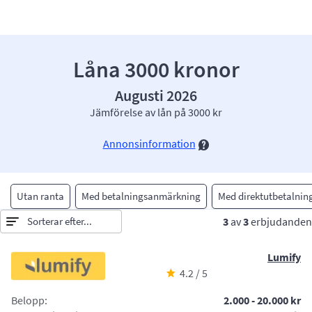
Låna 3000 kronor
Augusti 2026
Jämförelse av lån på 3000 kr
Annonsinformation
Utan ranta
Med betalningsanmärkning
Med direktutbetalnin
Sorterar efter
3
av
3
erbjudanden
Lumify
4.2 / 5
Belopp:
2.000 - 20.000 kr