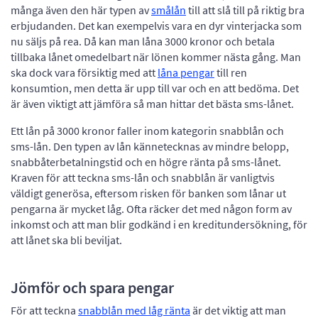
många även den här typen av
smålån
till att slå till på riktig bra
erbjudanden. Det kan exempelvis vara en dyr vinterjacka som
nu säljs på rea. Då kan man låna 3000 kronor och betala
tillbaka lånet omedelbart när lönen kommer nästa gång. Man
ska dock vara försiktig med att
låna pengar
till ren
konsumtion, men detta är upp till var och en att bedöma. Det
är även viktigt att jämföra så man hittar det bästa sms-lånet.
Ett lån på 3000 kronor faller inom kategorin snabblån och
sms-lån. Den typen av lån kännetecknas av mindre belopp,
snabbåterbetalningstid och en högre ränta på sms-lånet.
Kraven för att teckna sms-lån och snabblån är vanligtvis
väldigt generösa, eftersom risken för banken som lånar ut
pengarna är mycket låg. Ofta räcker det med någon form av
inkomst och att man blir godkänd i en kreditundersökning, för
att lånet ska bli beviljat.
Jömför och spara pengar
För att teckna
snabblån med låg ränta
är det viktig att man